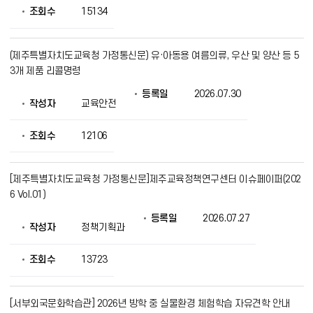
를
조회수
15134
제
공
(제주특별자치도교육청 가정통신문) 유·아동용 여름의류, 우산 및 양산 등 5
3개 제품 리콜명령
등록일
2026.07.30
작성자
교육안전
조회수
12106
[제주특별자치도교육청 가정통신문]제주교육정책연구센터 이슈페이퍼(202
6 Vol.01)
등록일
2026.07.27
작성자
정책기획과
조회수
13723
[서부외국문화학습관] 2026년 방학 중 실물환경 체험학습 자유견학 안내