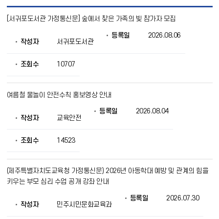
가
[서귀포도서관 가정통신문] 숲에서 찾은 가족의 빛 참가자 모집
정
통
등록일
2026.08.06
신
작성자
서귀포도서관
문
목
록
조회수
10707
으
로
번
여름철 물놀이 안전수칙 홍보영상 안내
호,
제
등록일
2026.08.04
목,
작성자
교육안전
작
성
조회수
14523
자,
등
록
일,
(제주특별자치도교육청 가정통신문) 2026년 아동학대 예방 및 관계의 힘을
조
키우는 부모 심리 수업 공개 강좌 안내
회
의
등록일
2026.07.30
작성자
민주시민문화교육과
정
보