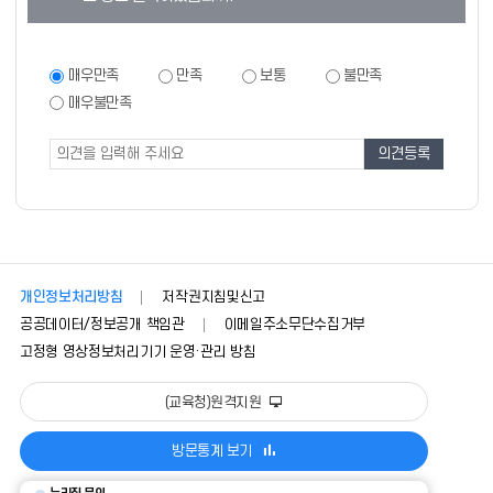
츠
만
족
만
매우만족
만족
보통
불만족
족
도
매우불만족
도
조
조
사
사
폼
개인정보처리방침
저작권지침및신고
공공데이터/정보공개 책임관
이메일주소무단수집거부
고정형 영상정보처리기기 운영·관리 방침
(교육청)원격지원
방문통계 보기