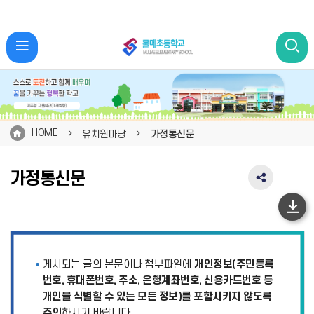
HOME
유치원마당
가정통신문
가정통신문
SNS
공
유
하
영
단
역
펼
이
게시되는 글의 본문이나 첨부파일에
개인정보(주민등록
치
동
기
번호, 휴대폰번호, 주소, 은행계좌번호, 신용카드번호 등
개인을 식별할 수 있는 모든 정보)를 포함시키지 않도록
주의
하시기 바랍니다.