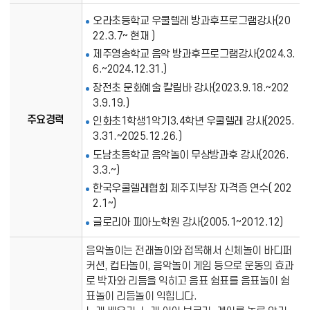
개
오라초등학교 우쿨렐레 방과후프로그램강사(20
22.3.7~ 현재 )
제주영송학교 음악 방과후프로그램강사(2024.3.
6.~2024.12.31.)
장전초 문화예술 칼림바 강사(2023.9.18.~202
3.9.19.)
주요경력
인화초1학생1악기3.4학년 우쿨렐레 강사(2025.
3.31.~2025.12.26.)
도남초등학교 음악놀이 무상방과후 강사(2026.
3.3.~)
한국우쿨렐레협회 제주지부장 자격증 연수( 202
2.1~)
글로리아 피아노학원 강사(2005.1~2012.12)
음악놀이는 전래놀이와 접목해서 신체놀이 바디퍼
커션, 컵타놀이, 음악놀이 게임 등으로 운동의 효과
로 박자와 리듬을 익히고 음표 쉼표를 음표놀이 쉼
표놀이 리듬놀이 익힙니다.