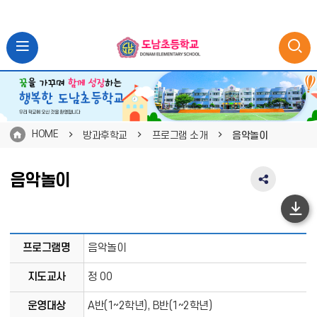
HOME
방과후학교
프로그램 소개
음악놀이
음악놀이
SNS
공
유
하
영
단
역
프
프로그램명
음악놀이
펼
이
로
치
그
지도교사
정 00
동
기
램
운영대상
A반(1~2학년), B반(1~2학년)
소