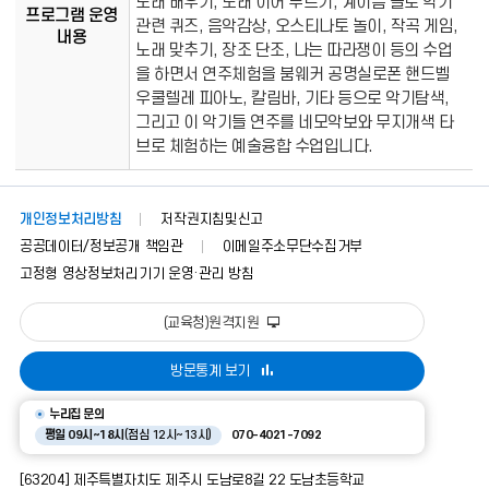
노래 배우기, 노래 이어 부르기, 계이름 놀로 악기
프로그램 운영
관련 퀴즈, 음악감상, 오스티나토 놀이, 작곡 게임,
내용
노래 맞추기, 장조 단조, 나는 따라쟁이 등의 수업
을 하면서 연주체험을 붐웨커 공명실로폰 핸드벨
우쿨렐레 피아노, 칼림바, 기타 등으로 악기탐색,
그리고 이 악기들 연주를 네모악보와 무지개색 타
브로 체험하는 예술융합 수업입니다.
개인정보처리방침
저작권지침및신고
공공데이터/정보공개 책임관
이메일주소무단수집거부
고정형 영상정보처리기기 운영·관리 방침
(교육청)원격지원
방문통계 보기
누리집 문의
평일 09시~18시
(점심 12시~13시)
070-4021-7092
[63204] 제주특별자치도 제주시 도남로8길 22 도남초등학교