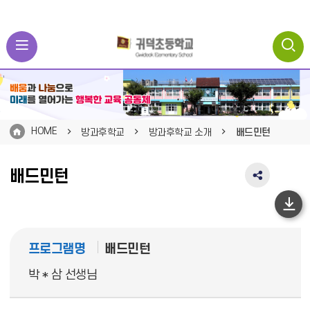
HOME
방과후학교
방과후학교 소개
배드민턴
배드민턴
SNS
공
유
하
영
단
역
프로그램명
배드민턴
펼
이
치
동
박 * 삼 선생님
기