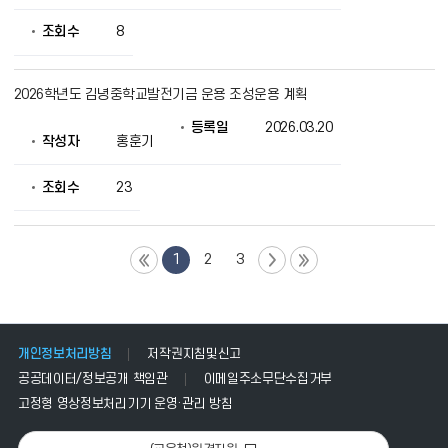
조회수
8
2026학년도 김녕중학교발전기금 운용 조성운용 계획
등록일
2026.03.20
작성자
홍훈기
조회수
23
1
2
3
개인정보처리방침
저작권지침및신고
공공데이터/정보공개 책임관
이메일주소무단수집거부
고정형 영상정보처리기기 운영·관리 방침