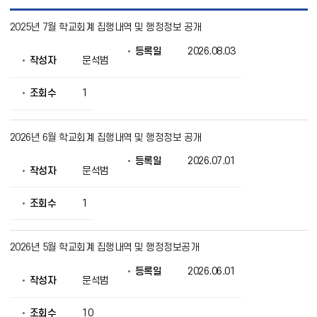
정
2025년 7월 학교회계 집행내역 및 행정정보 공개
보
공
등록일
2026.08.03
개
작성자
문석범
목
록
으
조회수
1
로
번
호,
2026년 6월 학교회계 집행내역 및 행정정보 공개
제
목,
등록일
2026.07.01
작
작성자
문석범
성
자,
조회수
1
등
록
일,
조
2026년 5월 학교회계 집행내역 및 행정정보공개
회
의
등록일
2026.06.01
작성자
문석범
정
보
를
조회수
10