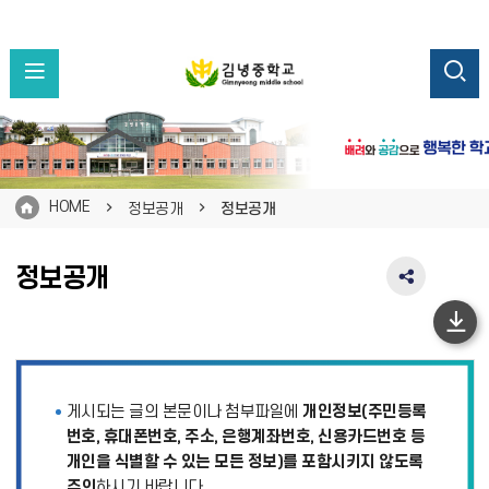
HOME
정보공개
정보공개
정보공개
SNS
공
유
하
영
단
역
펼
이
게시되는 글의 본문이나 첨부파일에
개인정보(주민등록
치
동
기
번호, 휴대폰번호, 주소, 은행계좌번호, 신용카드번호 등
개인을 식별할 수 있는 모든 정보)를 포함시키지 않도록
주의
하시기 바랍니다.