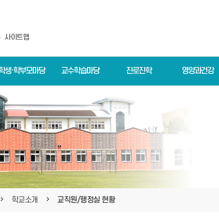
사이트맵
학생·학부모마당
교수학습마당
진로진학
영양과건강
학교소개
교직원/행정실 현황