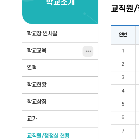
학교소개
교직원/
학교장 인사말
연번
교
학교교육
1
직
원/
2
연혁
행
정
3
실
학교현황
현
4
황
학교상징
5
6
교가
7
교직원/행정실 현황