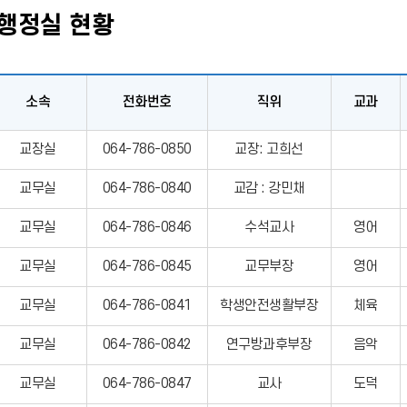
행정실 현황
소속
전화번호
직위
교과
교장실
064-786-0850
교장: 고희선
교무실
064-786-0840
교감 : 강민채
교무실
064-786-0846
수석교사
영어
교무실
064-786-0845
교무부장
영어
교무실
064-786-0841
학생안전생활부장
체육
교무실
064-786-0842
연구방과후부장
음악
교무실
064-786-0847
교사
도덕