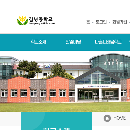
홈
로그인
회원가입
학교소개
알림마당
다혼디배움학교
HOME