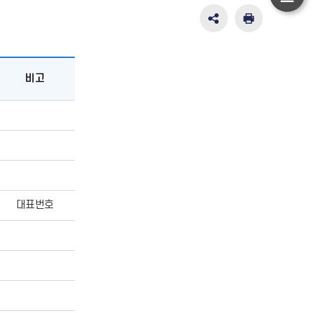
하
단
SNS
인
공
쇄
이
유
동
영
비고
역
펼
치
기
대표번호