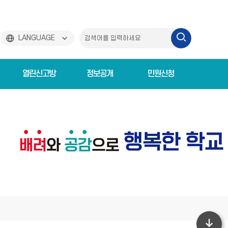
검
LANGUAGE
색
열린신고방
정보공개
민원신청
하
기