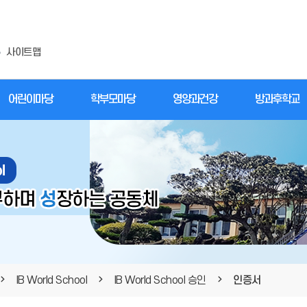
사이트맵
어린이마당
학부모마당
영양과건강
방과후학교
IB World School
IB World School 승인
인증서