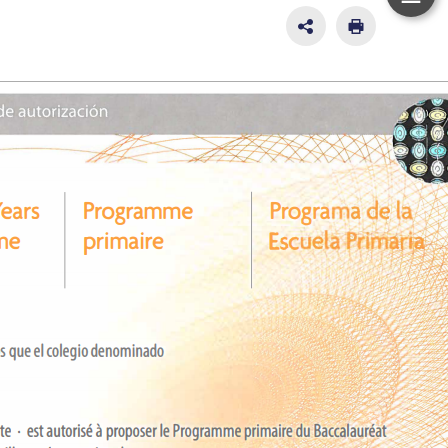
하
단
SNS
인
공
쇄
이
유
동
영
역
펼
치
기