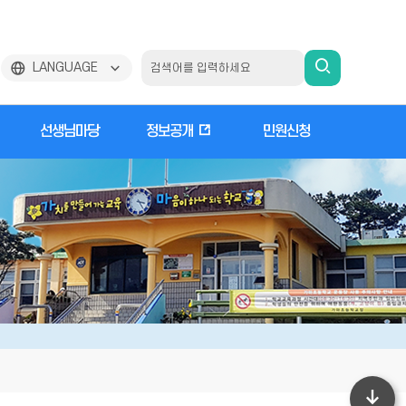
검
LANGUAGE
색
선생님마당
정보공개
민원신청
하
기