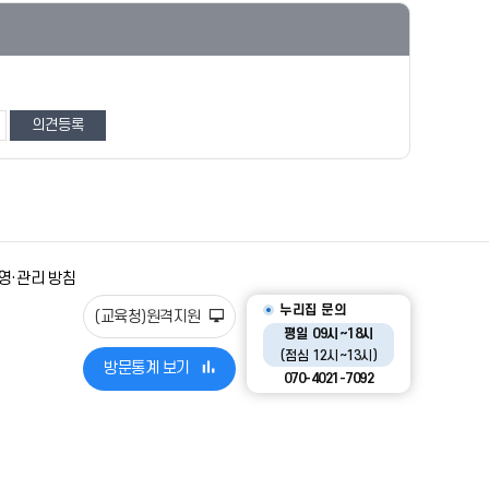
영·관리 방침
누리집 문의
(교육청)원격지원
평일 09시~18시
(점심 12시~13시)
방문통계 보기
070-4021-7092